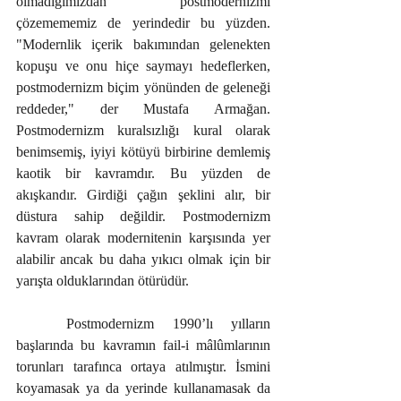
olmadığımızdan postmodernizmi 
çözemememiz de yerindedir bu yüzden.  
"Modernlik içerik bakımından gelenekten 
kopuşu ve onu hiçe saymayı hedeflerken, 
postmodernizm biçim yönünden de geleneği 
reddeder," der Mustafa Armağan. 
Postmodernizm kuralsızlığı kural olarak 
benimsemiş, iyiyi kötüyü birbirine demlemiş 
kaotik bir kavramdır. Bu yüzden de 
akışkandır. Girdiği çağın şeklini alır, bir 
düstura sahip değildir. Postmodernizm 
kavram olarak modernitenin karşısında yer 
alabilir ancak bu daha yıkıcı olmak için bir 
yarışta olduklarından ötürüdür.
	Postmodernizm 1990’lı yılların 
başlarında bu kavramın fail-i mâlûmlarının 
torunları tarafınca ortaya atılmıştır. İsmini 
koyamasak ya da yerinde kullanamasak da 