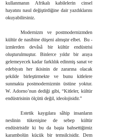
kullanmanın Afrikalı kabilelerin cinsel 
hayatını nasıl değiştirdiğine dair yazdıklarını 
okuyabilirsiniz. 
	Modernizm ve postmodernizmden 
kültür de nasibine düşeni almıştır elbet.  Bu -
izmlerden devâsâ bir kültür endüstrisi 
oluşturulmuştur. Binlerce yıldır bir araya 
gelemeyecek kadar farklılık edinmiş sanat ve 
edebiyatı her ikisinin de zararına olacak 
şekilde birleştirmekte ve bunu kitlelere 
sunmakta postmodernizmin üstüne yoktur. 
W. Adorno’nun dediği gibi, “Kitleler, kültür 
endüstrisinin ölçütü değil, ideolojisidir.” 
	Estetik kaygılara sâhip insanların 
neslinin tükenişine de sebep kültür 
endüstrisidir ki bu da başta bahsettiğimiz 
karambolün küçük bir temsilcisidir. Dem 