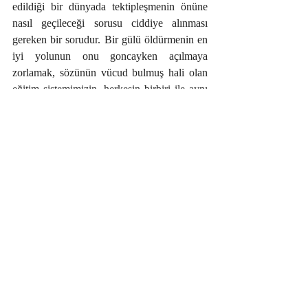
edildiği bir dünyada tektipleşmenin önüne 
nasıl geçileceği sorusu ciddiye alınması 
gereken bir sorudur. Bir gülü öldürmenin en 
iyi yolunun onu goncayken açılmaya 
zorlamak, sözünün vücud bulmuş hali olan 
eğitim sistemimizin, herkesin birbiri ile aynı 
olan bu dünyada tek tipleşme aleyhinde 
öğretim programları geliştirmeye çalışması 
da oldukça ironiktir.
	Ayrıca bu –izm’ler,  yaşam standardı 
parolası altında verimlilik ve üretkenliğin 
kölesi olmuş bir iştiha endüstrisi de 
yaratmıştır. Kapitalizm, Saramago’nun 
romanlarından birindeki, 
“SİZE 
İHTİYACINIZ OLAN HER ŞEYİ 
SATABİLİRİZ AMA SATTIĞIMIZ 
ŞEYLERE İHTİYAÇ DUYMANIZI 
TERCİH EDERİZ,”
 sloganın saçtığı veba 