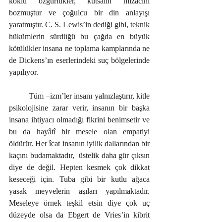
köklü özgürlükler, kutsalın mizacını 
bozmuştur ve çoğulcu bir din anlayışı 
yaratmıştır. C. S. Lewis’in dediği gibi, teknik 
hükümlerin sürdüğü bu çağda en büyük 
kötülükler insana ne toplama kamplarında ne 
de Dickens’ın eserlerindeki suç bölgelerinde 
yapılıyor.
	Tüm –izm’ler insanı yalnızlaştırır, kitle 
psikolojisine zarar verir, insanın bir başka 
insana ihtiyacı olmadığı fikrini benimsetir ve 
bu da hayâtî bir mesele olan empatiyi 
öldürür. Her îcat insanın iyilik dallarından bir 
kaçını budamaktadır,  üstelik daha gür çıksın 
diye de değil. Hepten kesmek çok dikkat 
keseceği için. Tuba gibi bir kutlu ağaca 
yasak meyvelerin aşıları yapılmaktadır. 
Meseleye örnek teşkil etsin diye çok uç 
düzeyde olsa da Ebgert de Vries’in kibrit 