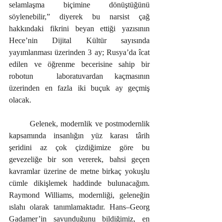
selamlaşma biçimine dönüştüğünü 
söylenebilir,” diyerek bu narsist çağ 
hakkındaki fikrini beyan ettiği yazısının 
Hece’nin Dijital Kültür sayısında 
yayımlanması üzerinden 3 ay; Rusya’da îcat 
edilen ve öğrenme becerisine sahip bir 
robotun  laboratuvardan kaçmasının 
üzerinden en fazla iki buçuk ay geçmiş 
olacak.
	Gelenek, modernlik ve postmodernlik 
kapsamında insanlığın yüz karası târih 
şeridini az çok çizdiğimize göre bu 
gevezeliğe bir son vererek, bahsi geçen 
kavramlar üzerine de metne birkaç yokuşlu 
cümle dikişlemek haddinde bulunacağım. 
Raymond Williams, modernliği, geleneğin 
ıslahı olarak tanımlamaktadır. Hans–Georg 
Gadamer’in savunduğunu bildiğimiz, en 