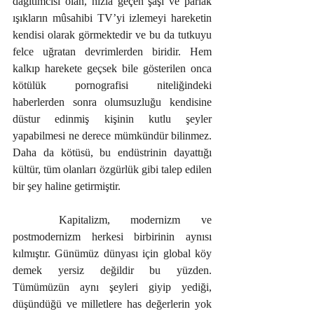
dağıtımcısı olan, hızla geçen şaşı ve parlak 
ışıkların mûsahibi TV’yi izlemeyi hareketin 
kendisi olarak görmektedir ve bu da tutkuyu 
felce uğratan devrimlerden biridir. Hem 
kalkıp harekete geçsek bile gösterilen onca 
kötülük pornografisi niteliğindeki 
haberlerden sonra olumsuzluğu kendisine 
düstur edinmiş kişinin kutlu şeyler 
yapabilmesi ne derece mümkündür bilinmez. 
Daha da kötüsü, bu endüstrinin dayattığı 
kültür, tüm olanları özgürlük gibi talep edilen 
bir şey haline getirmiştir. 
	Kapitalizm, modernizm ve 
postmodernizm herkesi birbirinin aynısı 
kılmıştır. Günümüz dünyası için global köy 
demek yersiz değildir bu yüzden. 
Tümümüzün aynı şeyleri giyip yediği, 
düşündüğü ve milletlere has değerlerin yok 