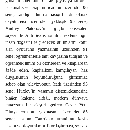
günahın alternatifi olarak piyasaya sürülen 
psikanaliz ve terapinin îcadının üzerinden 96 
sene; Laikliğin dinin almaşığı bir din olarak 
dayatılması üzerinden yaklaşık 95 sene;  
Andrey Platonov’un güçlü önsezileri 
sayesinde Anti-Sexus isimli , reklamcılığın 
insan doğasını felç edecek atılımlarını konu 
alan öyküsünü yazmasının üzerinden 91 
sene; öğretmenlerle taht kavgasına tutuşan ve 
öğrenmek ilmini bir otoriteden ve kitaplardan 
âzâde eden, kapitalizmi kamçılayan, haz 
duygusunun boyunduruğuna girmemize 
sebep olan televizyonun îcadı üzerinden 93 
sene; Huxley’in yaşamın distopikleşmesine 
binâen kaleme aldığı, modern dünyaya 
muazzam bir eleştiri getiren Cesur Yeni 
Dünya romanını yazmasının üzerinden 85 
sene; insanın Tanrı’dan umudunu kesip 
insanı ve doyumlarını Tanrılaştırması, sonsuz 