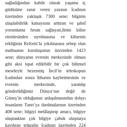
sağladığından kabile olarak yaşama iç 
güdüsüne zarar veren yazının îcadının 
üzerinden yaklaşık 7300 sene; bilginin 
ulaşılabilirlik katsayısını arttıran ve şahsî 
yorumlama fırsatı sağlayan,ilmin kilise 
otoritesinden sıyrılmasına ve kilisenin 
erkliğinin Reform’la yıkılmasına sebep olan 
matbaanın kuruluşunun üzerinden 1423 
sene; dünyanın evrenin merkezinde olması 
gibi aksi ispat edilebilir bir çok bilimsel 
meseleyle bezenmiş İncil’in teleskopun 
îcadından sonra îtibarını kaybetmesinin ve 
evrenin merkezinde, yaratılıp 
gönderildiğimiz Dünya’nın değil de 
Güneş’in olduğunun anlaşılmasından dolayı 
insanların Tanrı’ya darılmalarının üzerinden 
408 sene; bilgiyi metâlaştırıp amacı, bilgiye 
ulaşmaktan çok bilgiye çabuk ulaşmaya 
kaydıran telgrafın îcadının üzerinden 224 