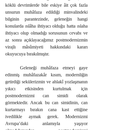
köklü devrimlerde bile eskiye âit çok fazla 
unsurun muhâfaza edildiği minvalindeki 
bilginin parantezinde, geleneğin hangi 
konularda ıslâha ihtiyacı olduğu hatta ıslaha 
ihtiyacı olup olmadığı sorusunun cevabı ve 
az sonra açıklayacağımız postmodernizmin 
virajlı mâsûmiyeti hakkındaki kararı 
okuyucuya bırakılmıştır.
	Geleneği muhâfaza etmeyi gaye 
edinmiş muhâfazakâr kısım, modernliğin 
getirdiği sekülerizmin ve ahlakî yozlaşmanın 
yıkıcı etkisinden kurtulmak için 
postmodernizmi can simidi olarak 
görmektedir. Ancak bu can simidinin, can 
kurtarmayı bırakın cana kast ettiğine 
ivedilikle aymak gerek. Modernizmi 
Avrupa’daki anlamıyla yaşıyor 