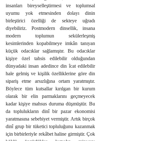
insanları bireyselleştirmesi ve toplumsal 
uyumu yok etmesinden dolayı dinin 
birleştirici özelliği de sekteye uğradı 
diyebiliriz. Postmodern dinsellik, insana 
modern toplumun sekülerleşmiş 
kesimlerinden kopabilmeye imkân tanıyan 
küçük odacıklar sağlamıştır. Bu odacıklar 
kişiye özel tahsis edilebilir olduğundan 
dünyadaki insan adedince din îcat edilebilir 
hale gelmiş ve kişilik özelliklerine göre din 
sipariş etme arsızlığına ortam yaratmıştır. 
Böylece tüm kutsallar kırılgan bir kurum 
olarak bir elin parmaklarını geçmeyecek 
kadar kişiye mahsus duruma düşmüştür. Bu 
da toplulukların dinî bir pazar ekonomisi 
yaratmasına sebebiyet vermiştir. Artık birçok 
dinî grup bir tüketici topluluğunu kazanmak 
için birbirleriyle rekâbet haline girmiştir. Çok 