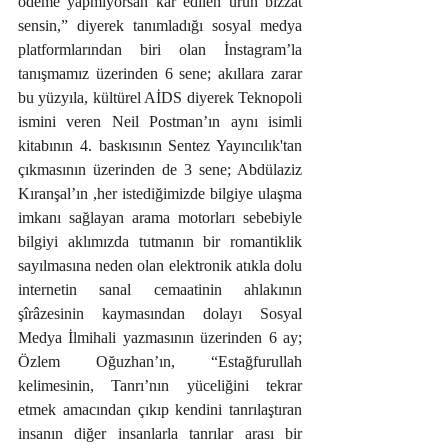
ödeme yapmıyorsan kâr edilen ürün bizzat 
sensin,” diyerek tanımladığı sosyal medya 
platformlarından biri olan İnstagram’la 
tanışmamız üzerinden 6 sene; akıllara zarar 
bu yüzyıla, kültürel AİDS diyerek Teknopoli 
ismini veren Neil Postman’ın aynı isimli 
kitabının 4. baskısının Sentez Yayıncılık'tan 
çıkmasının üzerinden de 3 sene; Abdülaziz 
Kıranşal’ın ,her istediğimizde bilgiye ulaşma 
imkanı sağlayan arama motorları sebebiyle 
bilgiyi aklımızda tutmanın bir romantiklik 
sayılmasına neden olan elektronik atıkla dolu 
internetin sanal cemaatinin ahlakının 
şîrâzesinin kaymasından dolayı Sosyal 
Medya İlmihali yazmasının üzerinden 6 ay; 
Özlem Oğuzhan’ın, “Estağfurullah 
kelimesinin, Tanrı’nın yüceliğini tekrar 
etmek amacından çıkıp kendini tanrılaştıran 
insanın diğer insanlarla tanrılar arası bir 