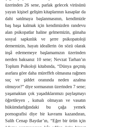
üzerinden 26 sene, parlak gelecek virüsünü 
yayan kişisel gelişim kitaplarının kasaplar da 
dahi satılmaya başlanmasının, kendimizle 
baş başa kalmak için kendimizden randevu 
alan psikopatlar haline gelmemizin, günaha 
sosyal sapkınlık ve şerre psikopatoloji 
dememizin, hayatı ideallerin ön sözü olarak 
inşâ edememeye başlamamızın üzerinden 
nerden baksanız 10 sene; Nevzat Tarhan’ın 
Toplum Psikoloji kitabında, “Dünya geçmiş 
asırlara göre daha müreffeh olmasına rağmen 
suç ve şiddet oranında neden azalma 
olmuyor?” diye sormasının üzerinden 7 sene; 
yaşamaktan çok yaşadıklarımızı paylaşmayı 
öğretileyen , kutsalı olmayan ve vasatın 
hükümdarlığındaki bu çağa yemek 
pornografisi diye bir kavramı kazandıran, 
Salih Cenap Baydar’ın, “Eğer bir ürün için 