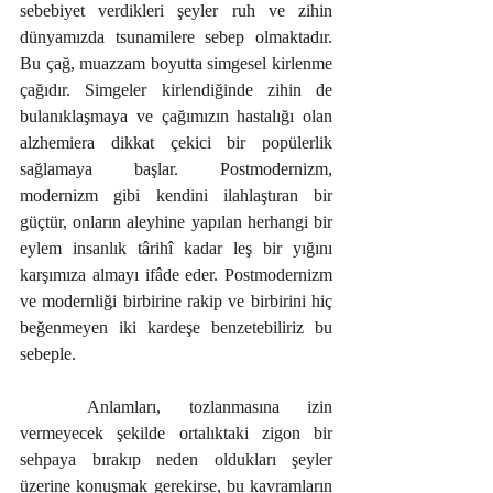
sebebiyet verdikleri şeyler ruh ve zihin 
dünyamızda tsunamilere sebep olmaktadır. 
Bu çağ, muazzam boyutta simgesel kirlenme 
çağıdır. Simgeler kirlendiğinde zihin de 
bulanıklaşmaya ve çağımızın hastalığı olan 
alzhemiera dikkat çekici bir popülerlik 
sağlamaya başlar. Postmodernizm, 
modernizm gibi kendini ilahlaştıran bir 
güçtür, onların aleyhine yapılan herhangi bir 
eylem insanlık târihî kadar leş bir yığını 
karşımıza almayı ifâde eder. Postmodernizm 
ve modernliği birbirine rakip ve birbirini hiç 
beğenmeyen iki kardeşe benzetebiliriz bu 
sebeple.
	Anlamları, tozlanmasına izin 
vermeyecek şekilde ortalıktaki zigon bir 
sehpaya bırakıp neden oldukları şeyler 
üzerine konuşmak gerekirse, bu kavramların 