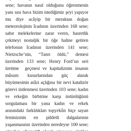
sene; havanın nasıl olduğunu öğrenmenin 
yanı sıra hava bizim istediğimiz şeyi yapıyor 
mu diye acâyip bir meraktan doğan 
meteorolojinin îcadının üzerinden 168 sene; 
sabır melekelerine zarar veren, hasretlik 
çekmeyi nostaljik bir öğe haline getiren 
telefonun îcadının üzerinden 141 sene;  
Nietzsche’nin, “Tanrı öldü,” demesi 
üzerinden 133 sene; Henry Ford’un seri 
üretime  geçmesi ve kapitalizmin insanın 
mâsum kusurlarından güç alarak 
büyümesinin arâzi açlığına bir nevi katalizör 
görevi üstlenmesi üzerinden 103 sene; kadın 
ve erkeğin birbirine karşı üstünlüğünü 
sorgulaması bir yana kadın ve erkek 
arasındaki farklılıkları topyekûn hiçe sayan 
feminizmin en şiddetli dalgalarının 
yaşanmasının üzerinden neredeyse 100 sene; 